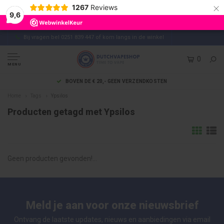
×
1267
Reviews
9,6
Bij vragen bel 0251 839 447 of kom langs in de winkel
0
MENU
BOVEN DE € 20,- GEEN VERZENDKOSTEN
Home
Tags
Ypsilos
Producten getagd met Ypsilos
Geen producten gevonden!...
Meld je aan voor onze nieuwsbrief
Ontvang de laatste updates, nieuws en aanbiedingen via email