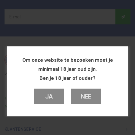
Om onze website te bezoeken moet je
minimaal 18 jaar oud zijn.
De beste en voordeligste vapeshop in Nederland
Ben je 18 jaar of ouder?
JA
NEE
Telefoon
0251 839 447
Mail
info@dutchvapeshop.nl
KLANTENSERVICE